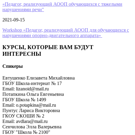
«Педагог, реализующий АООП обучающихся c тяжелыми
нарушениями речи"
2021-09-15
Workshop «Педагог, реализующий АООП для обучающихся с
нарушениями опорно-двигательного аппарата»
КУРСЫ, КОТОРЫЕ ВАМ БУДУТ
ИНТЕРЕСНЫ
Спикеры
Евтушенко Елизавета Михайловна
ГБОУ Школа-интернат № 17
Email: lizanoid@mail.ru
Потапкина Ольга Евгеньевна
ГБОУ Школа № 1499
Email: o.potapkina@mail.ru
Пунтус Лариса Викторовна
ГКОУ СКОШИ № 2
Email: avdlara@mail.ru
Сенчилова Элла Валерьевна
ГБОУ "Школа № 2100"