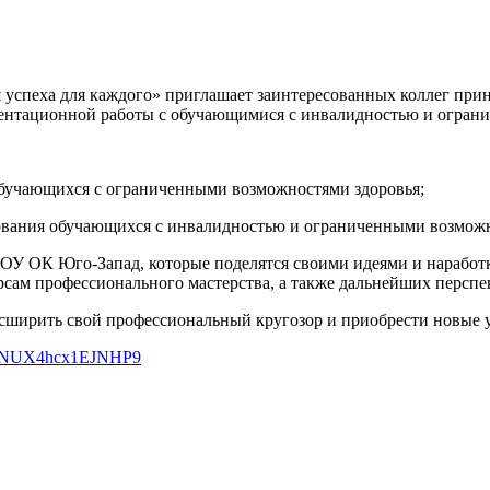
я успеха для каждого» приглашает заинтересованных коллег прин
нтационной работы с обучающимися с инвалидностью и ограни
обучающихся с ограниченными возможностями здоровья;
зования обучающихся с инвалидностью и ограниченными возможн
БПОУ ОК Юго-Запад, которые поделятся своими идеями и нараб
урсам профессионального мастерства, а также дальнейших перс
асширить свой профессиональный кругозор и приобрести новые 
/ASzNUX4hcx1EJNHP9