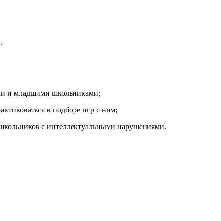
.
ками и младшими школьниками;
актиковаться в подборе игр с ним;
р школьников с интеллектуальными нарушениями.