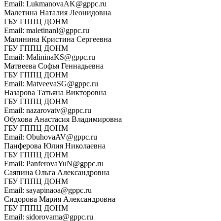
Email: LukmanovaAK@gppc.ru
Малетина Наталия Леонидовна
ГБУ ГППЦ ДОНМ
Email: maletinanl@gppc.ru
Малинина Кристина Сергеевна
ГБУ ГППЦ ДОНМ
Email: MalininaKS@gppc.ru
Матвеева Софья Геннадьевна
ГБУ ГППЦ ДОНМ
Email: MatveevaSG@gppc.ru
Назарова Татьяна Викторовна
ГБУ ГППЦ ДОНМ
Email: nazarovatv@gppc.ru
Обухова Анастасия Владимировна
ГБУ ГППЦ ДОНМ
Email: ObuhovaAV@gppc.ru
Панферова Юлия Николаевна
ГБУ ГППЦ ДОНМ
Email: PanferovaYuN@gppc.ru
Саяпина Ольга Александровна
ГБУ ГППЦ ДОНМ
Email: sayapinaoa@gppc.ru
Сидорова Мария Александровна
ГБУ ГППЦ ДОНМ
Email: sidorovama@gppc.ru