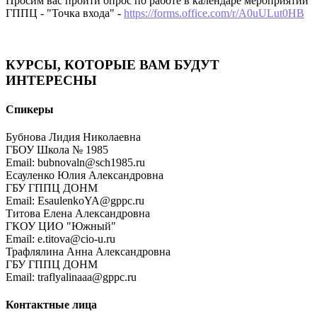
Просим вас пройти опрос по работе в календаре мероприятий
ГППЦ - "Точка входа" -
https://forms.office.com/r/A0uULut0HB
КУРСЫ, КОТОРЫЕ ВАМ БУДУТ
ИНТЕРЕСНЫ
Спикеры
Бубнова Лидия Николаевна
ГБОУ Школа № 1985
Email: bubnovaln@sch1985.ru
Есауленко Юлия Александровна
ГБУ ГППЦ ДОНМ
Email: EsaulenkoYA@gppc.ru
Титова Елена Александровна
ГКОУ ЦИО "Южный"
Email: e.titova@cio-u.ru
Трафлялина Анна Александровна
ГБУ ГППЦ ДОНМ
Email: traflyalinaaa@gppc.ru
Контактные лица